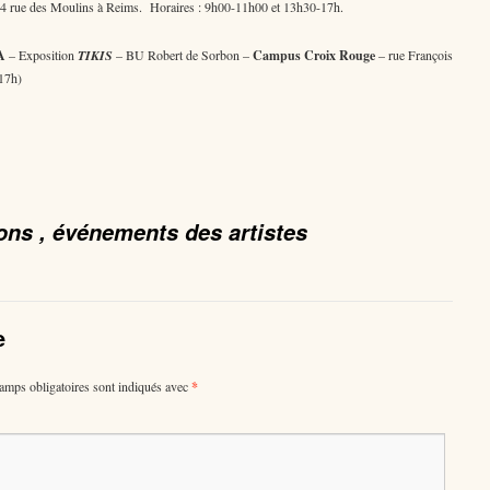
34 rue des Moulins à Reims. Horaires : 9h00-11h00 et 13h30-17h.
A
– Exposition
TIKIS
– BU Robert de Sorbon –
Campus Croix Rouge
– rue François
17h)
ons , événements des artistes
e
amps obligatoires sont indiqués avec
*