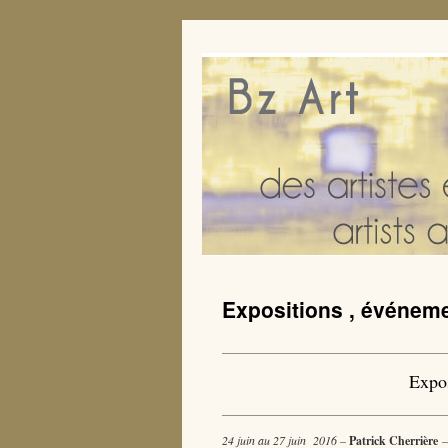
Expositions , événeme
Expos
24 juin au 27 juin 2016 –
Patrick Cherrière