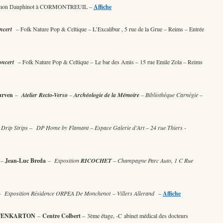
ue Simon Dauphinot à CORMONTREUIL –
Affiche
ncert
– Folk Nature Pop & Celtique – L’Excalibur , 5 rue de la Grue – Reims – Entrée
oncert
– Folk Nature Pop & Celtique – Le bar des Amis – 15 rue Emile Zola – Reims
urven
–
Atelier Recto-Verso
–
Archéologie de la Mémoire
– Bibliothèque Carnégie –
Drip Strips – DP Home by Flamant – Espace Galerie d’Art – 24 rue Thiers -
–
Jean-Luc Breda
– Exposition
RICOCHET
– Champagne Parc Auto, 1 C Rue
 Exposition Résidence ORPEA De Monchenot – Villers Allerand
–
Affiche
TENKARTON
–
Centre Colbert
– 3ème étage, -C abinet médical des docteurs